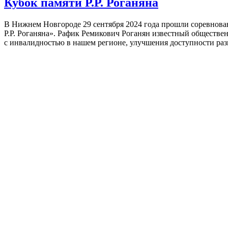
Кубок памяти Р.Р. Роганяна
В Нижнем Новгороде 29 сентября 2024 года прошли соревнован
Р.Р. Роганяна». Рафик Ремикович Роганян известный обществе
с инвалидностью в нашем регионе, улучшения доступности раз