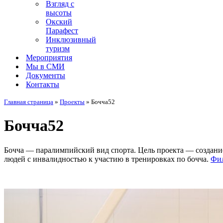
Взгляд с
высоты
Окский
Парафест
Инклюзивный
туризм
Мероприятия
Мы в СМИ
Документы
Контакты
Главная страница
»
Проекты
»
Бочча52
Бочча52
Бочча — паралимпийский вид спорта. Цель проекта — создание
людей с инвалидностью к участию в тренировках по бочча.
Фил