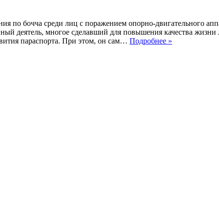
ия по бочча среди лиц с поражением опорно-двигательного апп
нный деятель, многое сделавший для повышения качества жизни
Кубок
вития параспорта. При этом, он сам…
Подробнее »
памяти
Р.Р.
Роганяна