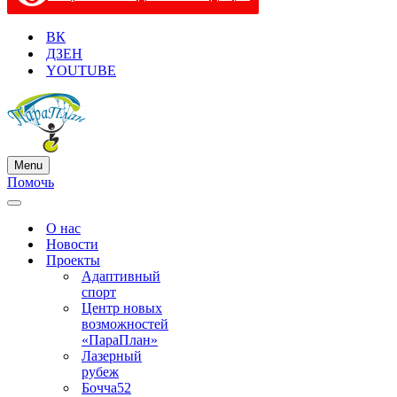
ВК
ДЗЕН
YOUTUBE
Menu
Меню
Помочь
навигации
Меню
навигации
О нас
Новости
Проекты
Адаптивный
спорт
Центр новых
возможностей
«ПараПлан»
Лазерный
рубеж
Бочча52