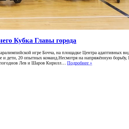
его Кубка Главы города
паралимпийской игре Бочча, на площадке Центра адаптивных ви
ые и дети, 20 опытных команд.Несмотря на напряжённую борьбу
ПараПлановцы
еспогоднов Лев и Шаров Кирилл…
Подробнее »
—
снова
чемпионы
Летнего
Кубка
Главы
города