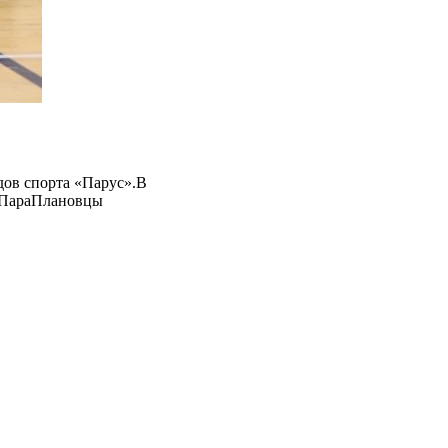
дов спорта «Парус».В
, ПараПлановцы