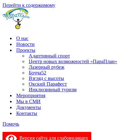
Перейти к содержимому
О нас
Новости
Проекты
Адаптивный спорт
Центр новых возможностей «ПараПлан»
Лазерный рубеж
Бочча52
Взгляд с высоты
Окский Парафест
Инклюзивный туризм
Мероприятия
Мы в СМИ
Документы
Контакты
Помочь
Версия сайта для слабовидящих