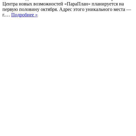
Центра новых возможностей «ПараПлан» планируется на
первую половину октября. Адрес этого уникального места —
Скоро
г.…
Подробнее »
открытие
центра.
Ремонтные
работы
завершаются