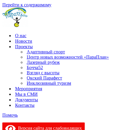
Перейти к содержимому
О нас
Новости
Проекты
Адаптивный спорт
Центр новых возможностей «ПараПлан»
Лазерный рубеж
Бочча52
Взгляд с высоты
Окский Парафест
Инклюзивный туризм
Мероприятия
Мы в СМИ
Документы
Контакты
Помочь
Версия сайта для слабовидящих