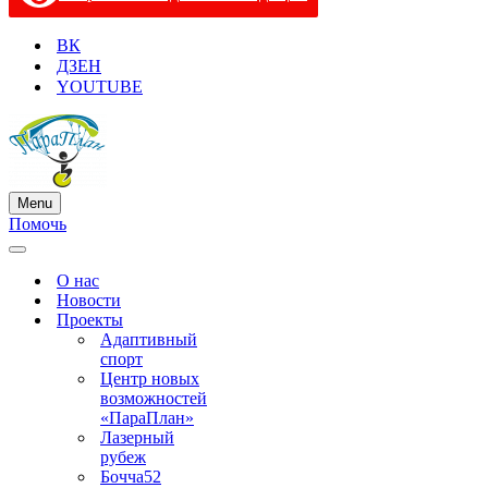
ВК
ДЗЕН
YOUTUBE
Menu
Меню
Помочь
навигации
Меню
навигации
О нас
Новости
Проекты
Адаптивный
спорт
Центр новых
возможностей
«ПараПлан»
Лазерный
рубеж
Бочча52