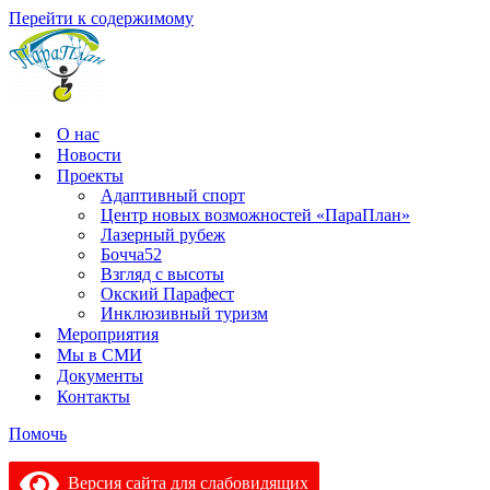
Перейти к содержимому
О нас
Новости
Проекты
Адаптивный спорт
Центр новых возможностей «ПараПлан»
Лазерный рубеж
Бочча52
Взгляд с высоты
Окский Парафест
Инклюзивный туризм
Мероприятия
Мы в СМИ
Документы
Контакты
Помочь
Версия сайта для слабовидящих