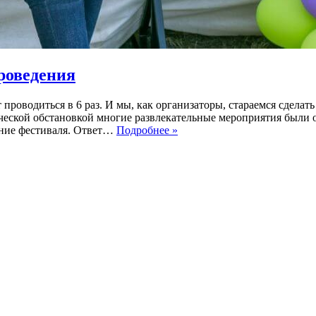
роведения
проводиться в 6 раз. И мы, как организаторы, стараемся сделат
ческой обстановкой многие развлекательные мероприятия были 
Окский
ение фестиваля. Ответ…
Подробнее »
ПараФест
2021
–
особенности
проведения