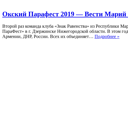
Окский Парафест 2019 — Вести Марий
Второй раз команда клуба «Знак Равенства» из Республики Ма
ПараФест» в г. Дзержинске Нижегородской области. В этом году
Окс
Армении, ДНР, России. Всех их объединяет…
Подробнее »
Пар
201
—
Вес
Мар
Эл