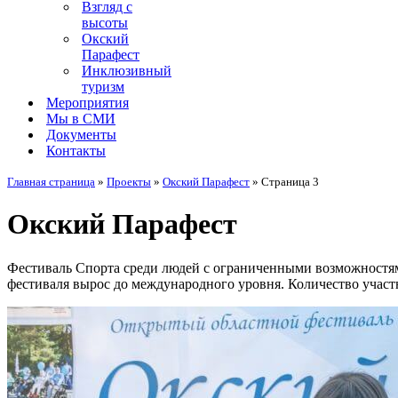
Взгляд с
высоты
Окский
Парафест
Инклюзивный
туризм
Мероприятия
Мы в СМИ
Документы
Контакты
Главная страница
»
Проекты
»
Окский Парафест
»
Страница 3
Окский Парафест
Фестиваль Спорта среди людей с ограниченными возможностя
фестиваля вырос до международного уровня. Количество участн