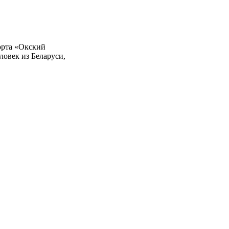
орта «Окский
ловек из Беларуси,