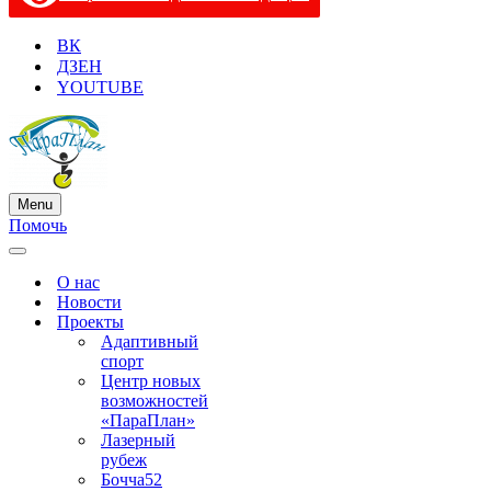
ВК
ДЗЕН
YOUTUBE
Menu
Меню
Помочь
навигации
Меню
навигации
О нас
Новости
Проекты
Адаптивный
спорт
Центр новых
возможностей
«ПараПлан»
Лазерный
рубеж
Бочча52