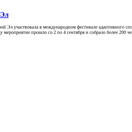
 Эл
рий Эл участвовала в международном фестивале адаптивного сп
 мероприятие прошло со 2 по 4 сентября и собрало более 200 че
кий
афест
9
ти
ий