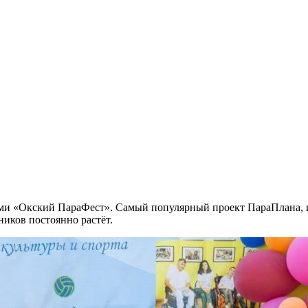
ми «Окский ПараФест». Самый популярный проект ПараПлана, и
иков постоянно растёт.