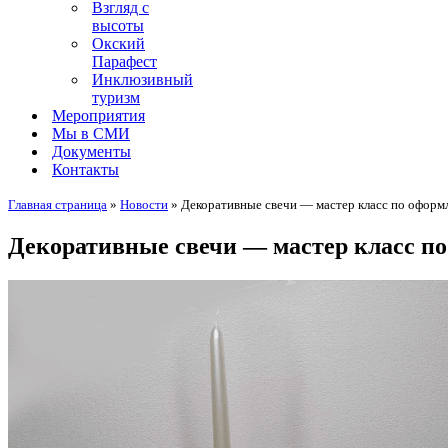
Взгляд с
высоты
Окский
Парафест
Инклюзивный
туризм
Мероприятия
Мы в СМИ
Документы
Контакты
Главная страница
»
Новости
»
Декоративные свечи — мастер класс по офор
Декоративные свечи — мастер класс п