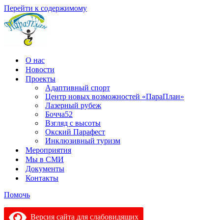
Перейти к содержимому
О нас
Новости
Проекты
Адаптивный спорт
Центр новых возможностей «ПараПлан»
Лазерный рубеж
Бочча52
Взгляд с высоты
Окский Парафест
Инклюзивный туризм
Мероприятия
Мы в СМИ
Документы
Контакты
Помочь
Версия сайта для слабовидящих