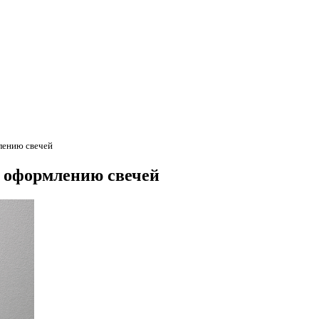
млению свечей
о оформлению свечей