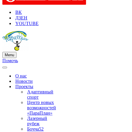
ВК
ДЗЕН
YOUTUBE
Menu
Меню
Помочь
навигации
Меню
навигации
О нас
Новости
Проекты
Адаптивный
спорт
Центр новых
возможностей
«ПараПлан»
Лазерный
рубеж
Бочча52