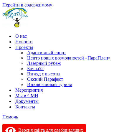
Перейти к содержимому
О нас
Новости
Проекты
Адаптивный спорт
Центр новых возможностей «ПараПлан»
Лазерный рубеж
Бочча52
Взгляд с высоты
Окский Парафест
Инклюзивный туризм
Мероприятия
Мы в СМИ
Документы
Контакты
Помочь
Версия сайта для слабовидящих