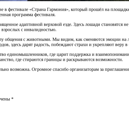
ие в фестивале «Страна Гармония», который прошёл на площад
енная программа фестиваля.
ященное адаптивной верховой езде. Здесь лошади становятся не
и взрослых с инвалидностью.
лу общения с животными. Мы видим, как сменяются эмоции на л
рдов, здесь дарят радость, побеждают страхи и укрепляют веру в 
ство единомышленников, где царит поддержка и взаимопонимани
транство, где стираются границы и раскрываются возможности.
тельно возможна. Огромное спасибо организаторам за приглашен
ечены
*