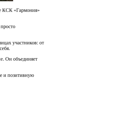
ке КСК «Гармония»
 просто
ицах участников: от
себя.
е. Он объединяет
ие и позитивную