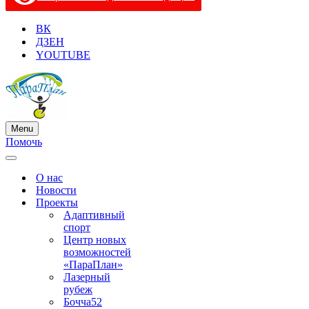
ВК
ДЗЕН
YOUTUBE
Menu
Меню
Помочь
навигации
Меню
навигации
О нас
Новости
Проекты
Адаптивный
спорт
Центр новых
возможностей
«ПараПлан»
Лазерный
рубеж
Бочча52