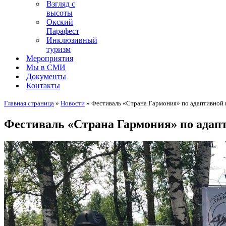
Взгляд с
высоты
Окский
Парафест
Инклюзивный
туризм
Мероприятия
Мы в СМИ
Документы
Контакты
Главная страница
»
Новости
»
Фестиваль «Страна Гармония» по адаптивной 
Фестиваль «Страна Гармония» по адапт