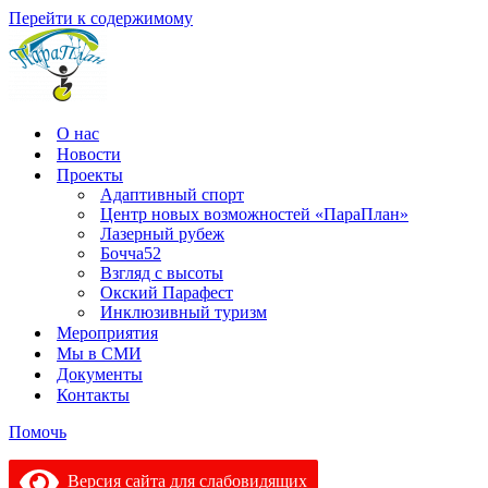
Перейти к содержимому
О нас
Новости
Проекты
Адаптивный спорт
Центр новых возможностей «ПараПлан»
Лазерный рубеж
Бочча52
Взгляд с высоты
Окский Парафест
Инклюзивный туризм
Мероприятия
Мы в СМИ
Документы
Контакты
Помочь
Версия сайта для слабовидящих