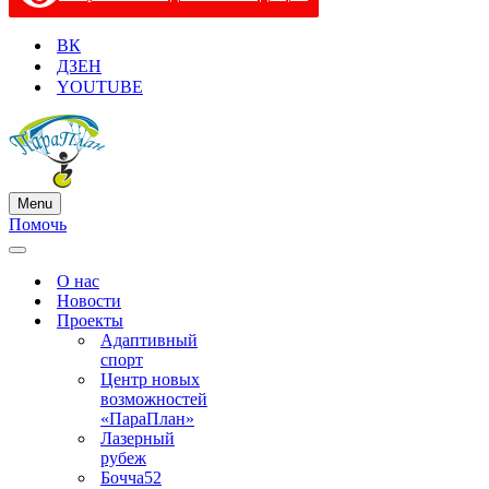
ВК
ДЗЕН
YOUTUBE
Menu
Меню
Помочь
навигации
Меню
навигации
О нас
Новости
Проекты
Адаптивный
спорт
Центр новых
возможностей
«ПараПлан»
Лазерный
рубеж
Бочча52