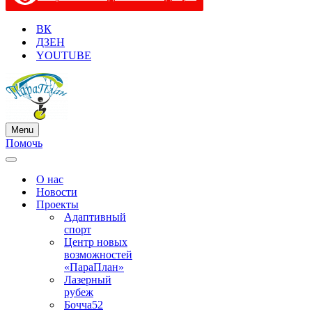
ВК
ДЗЕН
YOUTUBE
Menu
Меню
Помочь
навигации
Меню
навигации
О нас
Новости
Проекты
Адаптивный
спорт
Центр новых
возможностей
«ПараПлан»
Лазерный
рубеж
Бочча52