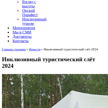
Взгляд с
высоты
Окский
Парафест
Инклюзивный
туризм
Мероприятия
Мы в СМИ
Документы
Контакты
Главная страница
»
Новости
»
Инклюзивный туристический слёт 2024
Инклюзивный туристический слёт
2024