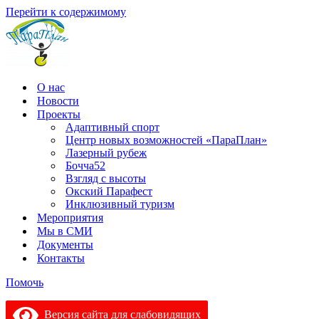
Перейти к содержимому
О нас
Новости
Проекты
Адаптивный спорт
Центр новых возможностей «ПараПлан»
Лазерный рубеж
Бочча52
Взгляд с высоты
Окский Парафест
Инклюзивный туризм
Мероприятия
Мы в СМИ
Документы
Контакты
Помочь
Версия сайта для слабовидящих