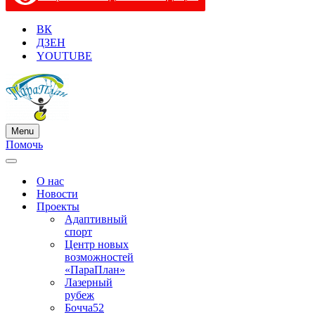
ВК
ДЗЕН
YOUTUBE
Menu
Меню
Помочь
навигации
Меню
навигации
О нас
Новости
Проекты
Адаптивный
спорт
Центр новых
возможностей
«ПараПлан»
Лазерный
рубеж
Бочча52