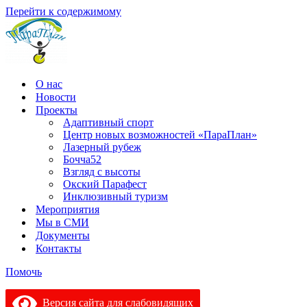
Перейти к содержимому
О нас
Новости
Проекты
Адаптивный спорт
Центр новых возможностей «ПараПлан»
Лазерный рубеж
Бочча52
Взгляд с высоты
Окский Парафест
Инклюзивный туризм
Мероприятия
Мы в СМИ
Документы
Контакты
Помочь
Версия сайта для слабовидящих