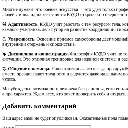
Многие думают, что боевые искусства — это удел только профе
людей с инвалидностью занятия КУДО открывают совершенно 
🥋
Адаптивность.
КУДО учит работать с тем ресурсом тела, ко
каждого участника, делая упор на развитие координации, гиб
💪
Уверенность.
Освоение приемов самообороны дает мощный п
внутренний стержень и спокойствие.
🧠
Дисциплина и концентрация.
Философия КУДО учит не толь
ситуации. Это отличная тренировка для нервной системы и ра
🤝
Общение и команда.
Наши занятия — это всегда про дружбу
вместе преодолевают трудности и радуются даже маленьким п
чудеса.
Мы убеждены: возможности человека безграничны, если есть ж
а про характер. Ждем всех, кто хочет проверить себя и открыть
Добавить комментарий
Ваш адрес email не будет опубликован.
Обязательные поля пом