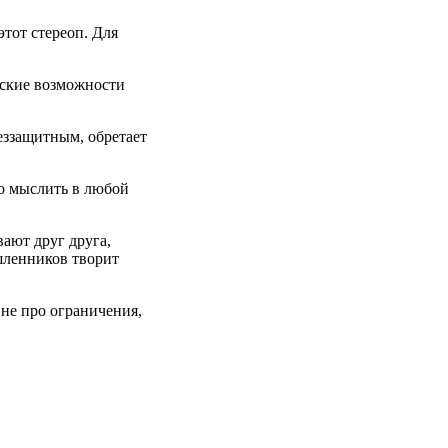
тот стереоп. Для
еские возможности
еззащитным, обретает
но мыслить в любой
ают друг друга,
шленников творит
 не про ограничения,