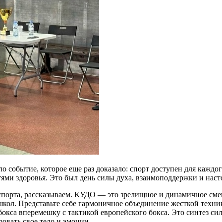
о событие, которое еще раз доказало: спорт доступен для каждо
ями здоровья. Это был день силы духа, взаимоподдержки и нас
 спорта, рассказываем. КУДО — это зрелищное и динамичное см
школ. Представьте себе гармоничное объединение жесткой техник
окса вперемешку с тактикой европейского бокса. Это синтез си
ровать свое тело и эмоции.