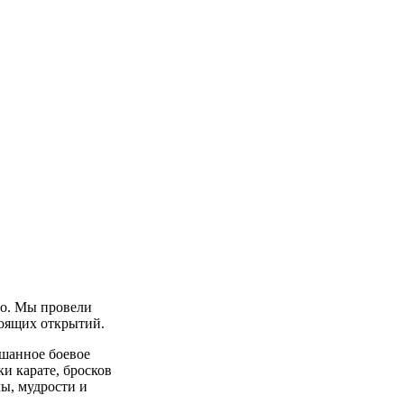
го. Мы провели
тоящих открытий.
ешанное боевое
и карате, бросков
лы, мудрости и