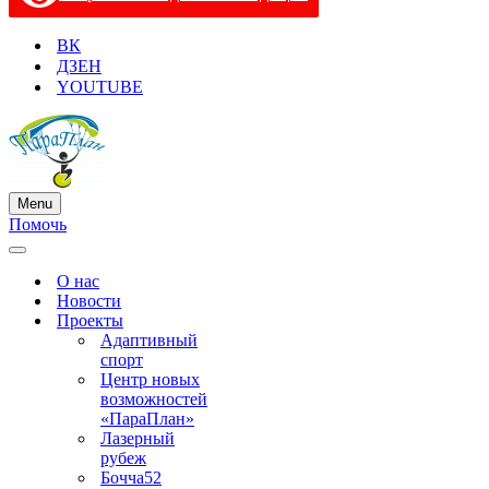
ВК
ДЗЕН
YOUTUBE
Menu
Меню
Помочь
навигации
Меню
навигации
О нас
Новости
Проекты
Адаптивный
спорт
Центр новых
возможностей
«ПараПлан»
Лазерный
рубеж
Бочча52