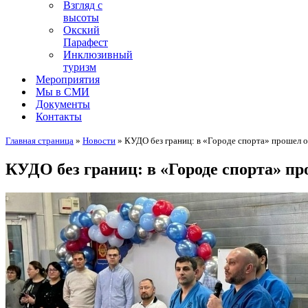
Взгляд с
высоты
Окский
Парафест
Инклюзивный
туризм
Мероприятия
Мы в СМИ
Документы
Контакты
Главная страница
»
Новости
»
КУДО без границ: в «Городе спорта» прошел 
КУДО без границ: в «Городе спорта» п