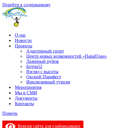
Перейти к содержимому
О нас
Новости
Проекты
Адаптивный спорт
Центр новых возможностей «ПараПлан»
Лазерный рубеж
Бочча52
Взгляд с высоты
Окский Парафест
Инклюзивный туризм
Мероприятия
Мы в СМИ
Документы
Контакты
Помочь
Версия сайта для слабовидящих