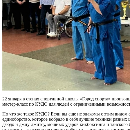
22 января в стенах спортивной школы «Город спорта» произошл
мастер-класс по КУДО для людей с ограниченными возможност
Но что же такое КУДО? Если вы еще не знакомы с этим видом
единоборство, которое вобрало в себя лучшие техники разных 
дзюдо и джиу-джитсу, мощных ударов кикбоксинга и тайского б
стратегии, где важно не просто победить, а научиться контроли