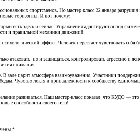
ссиональных спортсменов. Но мастер-класс 22 января разрушил э
новые горизонты. И вот почему:
торый есть здесь и сейчас. Упражнения адаптируются под физич
кости и правильной механики движений.
сихологический эффект. Человек перестает чувствовать себя б
ко атаковать, но и защищаться, контролировать агрессию и яс
звития внимания.
. В зале царит атмосфера взаимоуважения. Участники поддержив
обедам. Чувство локтя и принадлежности к сообществу единомы
елание развиваться. Наш мастер-класс показал, что КУДО — это
 новые способности своего тела!
ечены
*