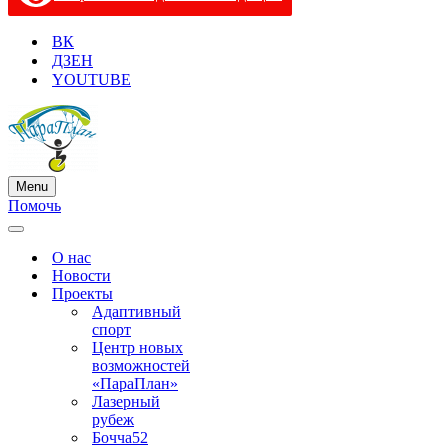
ВК
ДЗЕН
YOUTUBE
Menu
Меню
Помочь
навигации
Меню
навигации
О нас
Новости
Проекты
Адаптивный
спорт
Центр новых
возможностей
«ПараПлан»
Лазерный
рубеж
Бочча52