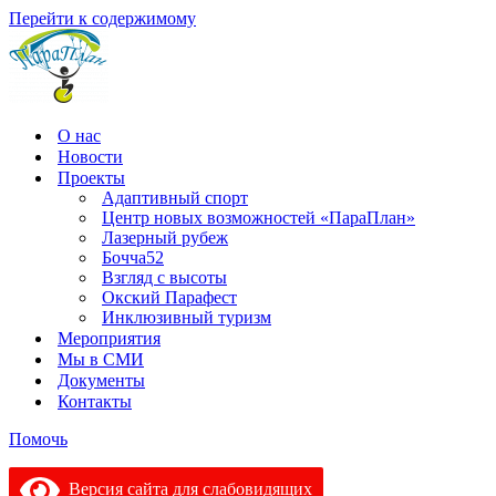
Перейти к содержимому
О нас
Новости
Проекты
Адаптивный спорт
Центр новых возможностей «ПараПлан»
Лазерный рубеж
Бочча52
Взгляд с высоты
Окский Парафест
Инклюзивный туризм
Мероприятия
Мы в СМИ
Документы
Контакты
Помочь
Версия сайта для слабовидящих