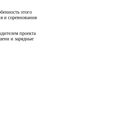
бенность этого
ия и соревнования
одителем проекта
шени и зарядные