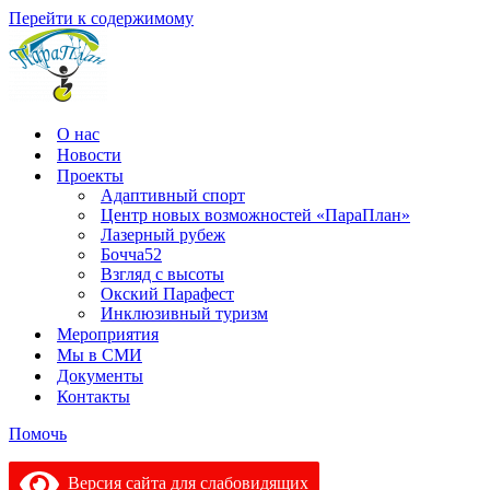
Перейти к содержимому
О нас
Новости
Проекты
Адаптивный спорт
Центр новых возможностей «ПараПлан»
Лазерный рубеж
Бочча52
Взгляд с высоты
Окский Парафест
Инклюзивный туризм
Мероприятия
Мы в СМИ
Документы
Контакты
Помочь
Версия сайта для слабовидящих