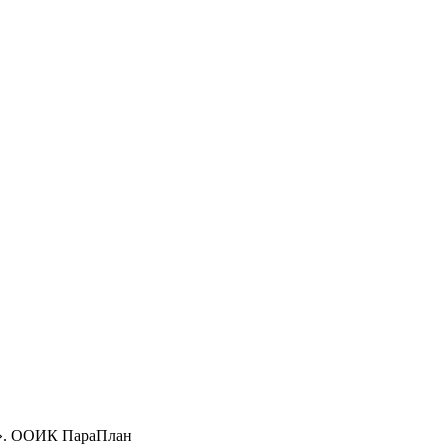
ти». ООИК ПараПлан