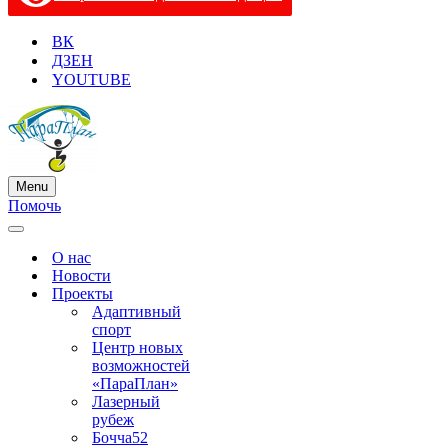
ВК
ДЗЕН
YOUTUBE
Menu
Меню
Помочь
навигации
Меню
навигации
О нас
Новости
Проекты
Адаптивный
спорт
Центр новых
возможностей
«ПараПлан»
Лазерный
рубеж
Бочча52