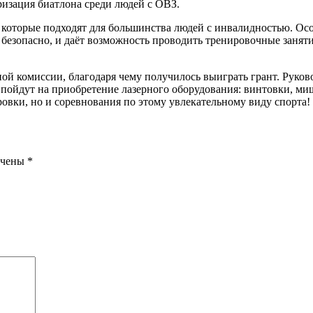
ризация биатлона среди людей с ОВЗ.
которые подходят для большинства людей с инвалидностью. Осо
о безопасно, и даёт возможность проводить тренировочные занят
й комиссии, благодаря чему получилось выиграть грант. Руков
 пойдут на приобретение лазерного оборудования: винтовки, ми
ировки, но и соревнования по этому увлекательному виду спорта!
ечены
*