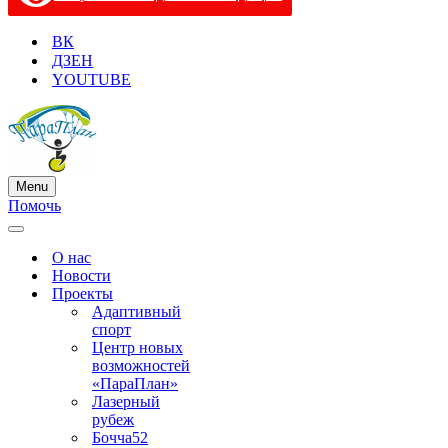
ВК
ДЗЕН
YOUTUBE
Menu
Меню
Помочь
навигации
Меню
навигации
О нас
Новости
Проекты
Адаптивный
спорт
Центр новых
возможностей
«ПараПлан»
Лазерный
рубеж
Бочча52