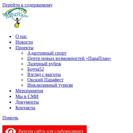
Перейти к содержимому
О нас
Новости
Проекты
Адаптивный спорт
Центр новых возможностей «ПараПлан»
Лазерный рубеж
Бочча52
Взгляд с высоты
Окский Парафест
Инклюзивный туризм
Мероприятия
Мы в СМИ
Документы
Контакты
Помочь
Версия сайта для слабовидящих