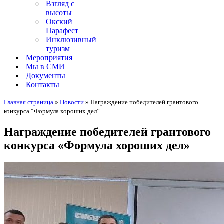
Взгляд с
высоты
Окский
Парафест
Инклюзивный
туризм
Мероприятия
Мы в СМИ
Документы
Контакты
Главная страница
»
Новости
»
Награждение победителей грантового
конкурса “Формула хороших дел”
Награждение победителей грантового
конкурса «Формула хороших дел»