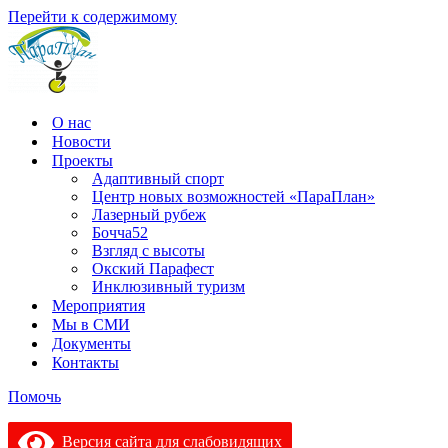
Перейти к содержимому
О нас
Новости
Проекты
Адаптивный спорт
Центр новых возможностей «ПараПлан»
Лазерный рубеж
Бочча52
Взгляд с высоты
Окский Парафест
Инклюзивный туризм
Мероприятия
Мы в СМИ
Документы
Контакты
Помочь
Версия сайта для слабовидящих