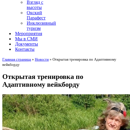
Взгляд с
высоты
Окский
Парафест
Инклюзивный
туризм
Мероприятия
Мы в СМИ
Документы
Контакты
Главная страница
»
Новости
»
Открытая тренировка по Адаптивному
вейкборду
Открытая тренировка по
Адаптивному вейкборду