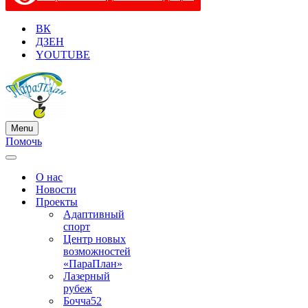
ВК
ДЗЕН
YOUTUBE
Menu
Меню
Помочь
навигации
Меню
навигации
О нас
Новости
Проекты
Адаптивный
спорт
Центр новых
возможностей
«ПараПлан»
Лазерный
рубеж
Бочча52