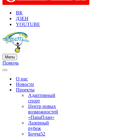
ВК
ДЗЕН
YOUTUBE
Menu
Меню
Помочь
навигации
Меню
навигации
О нас
Новости
Проекты
Адаптивный
спорт
Центр новых
возможностей
«ПараПлан»
Лазерный
рубеж
Бочча52