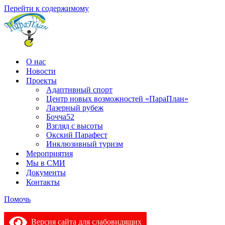
Перейти к содержимому
О нас
Новости
Проекты
Адаптивный спорт
Центр новых возможностей «ПараПлан»
Лазерный рубеж
Бочча52
Взгляд с высоты
Окский Парафест
Инклюзивный туризм
Мероприятия
Мы в СМИ
Документы
Контакты
Помочь
Версия сайта для слабовидящих