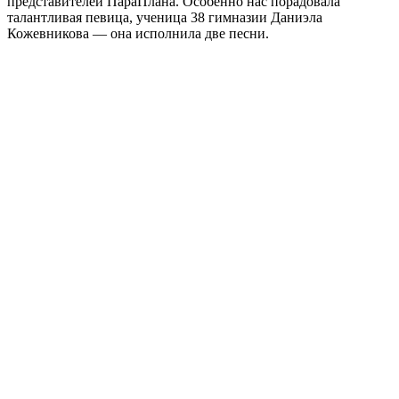
представителей ПараПлана. Особенно нас порадовала
талантливая певица, ученица 38 гимназии Даниэла
Кожевникова — она исполнила две песни.