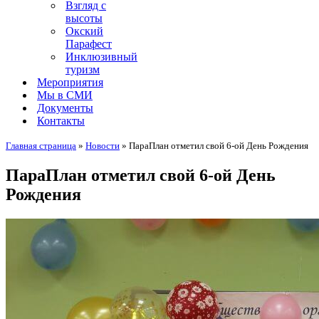
Взгляд с
высоты
Окский
Парафест
Инклюзивный
туризм
Мероприятия
Мы в СМИ
Документы
Контакты
Главная страница
»
Новости
»
ПараПлан отметил свой 6-ой День Рождения
ПараПлан отметил свой 6-ой День
Рождения