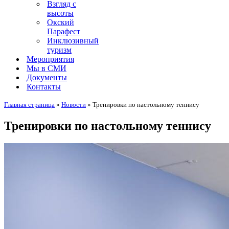
Взгляд с
высоты
Окский
Парафест
Инклюзивный
туризм
Мероприятия
Мы в СМИ
Документы
Контакты
Главная страница
»
Новости
»
Тренировки по настольному теннису
Тренировки по настольному теннису