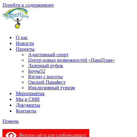
Перейти к содержимому
О нас
Новости
Проекты
Адаптивный спорт
Центр новых возможностей «ПараПлан»
Лазерный рубеж
Бочча52
Взгляд с высоты
Окский Парафест
Инклюзивный туризм
Мероприятия
Мы в СМИ
Документы
Контакты
Помочь
Версия сайта для слабовидящих