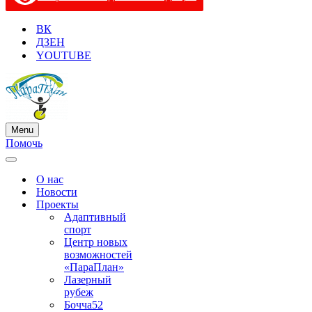
ВК
ДЗЕН
YOUTUBE
Menu
Меню
Помочь
навигации
Меню
навигации
О нас
Новости
Проекты
Адаптивный
спорт
Центр новых
возможностей
«ПараПлан»
Лазерный
рубеж
Бочча52