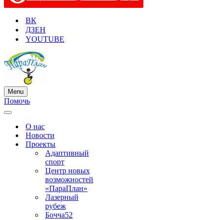
ВК
ДЗЕН
YOUTUBE
Menu
Меню
Помочь
навигации
Меню
навигации
О нас
Новости
Проекты
Адаптивный
спорт
Центр новых
возможностей
«ПараПлан»
Лазерный
рубеж
Бочча52