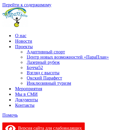
Перейти к содержимому
О нас
Новости
Проекты
Адаптивный спорт
Центр новых возможностей «ПараПлан»
Лазерный рубеж
Бочча52
Взгляд с высоты
Окский Парафест
Инклюзивный туризм
Мероприятия
Мы в СМИ
Документы
Контакты
Помочь
Версия сайта для слабовидящих