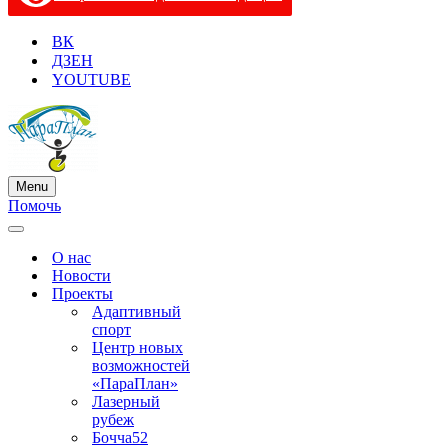
ВК
ДЗЕН
YOUTUBE
Menu
Меню
Помочь
навигации
Меню
навигации
О нас
Новости
Проекты
Адаптивный
спорт
Центр новых
возможностей
«ПараПлан»
Лазерный
рубеж
Бочча52