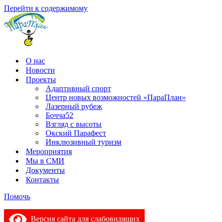
Перейти к содержимому
О нас
Новости
Проекты
Адаптивный спорт
Центр новых возможностей «ПараПлан»
Лазерный рубеж
Бочча52
Взгляд с высоты
Окский Парафест
Инклюзивный туризм
Мероприятия
Мы в СМИ
Документы
Контакты
Помочь
Версия сайта для слабовидящих