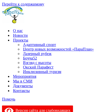
Перейти к содержимому
О нас
Новости
Проекты
Адаптивный спорт
Центр новых возможностей «ПараПлан»
Лазерный рубеж
Бочча52
Взгляд с высоты
Окский Парафест
Инклюзивный туризм
Мероприятия
Мы в СМИ
Документы
Контакты
Помочь
Версия сайта для слабовидящих