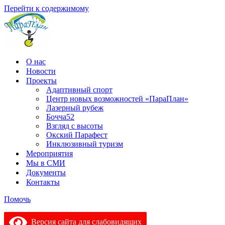
Перейти к содержимому
О нас
Новости
Проекты
Адаптивный спорт
Центр новых возможностей «ПараПлан»
Лазерный рубеж
Бочча52
Взгляд с высоты
Окский Парафест
Инклюзивный туризм
Мероприятия
Мы в СМИ
Документы
Контакты
Помочь
Версия сайта для слабовидящих