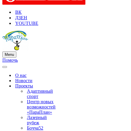
ВК
ДЗЕН
YOUTUBE
Menu
Меню
Помочь
навигации
Меню
навигации
О нас
Новости
Проекты
Адаптивный
спорт
Центр новых
возможностей
«ПараПлан»
Лазерный
рубеж
Бочча52